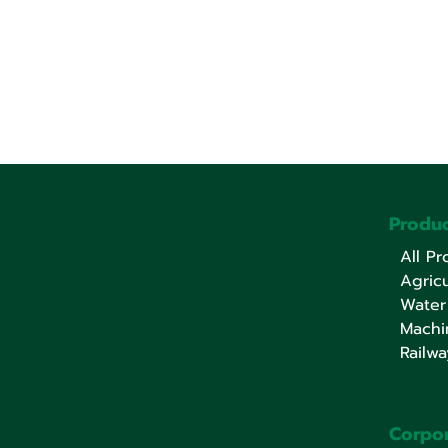
Produc
เยี่ยมชมงานจัดแสดงสินค้า The
พี่สิงห์ออกบ
All Pr
134th Canton Fair, in
อีสานใต้ จัง
Agricu
Guangzhou P.R. China
Water
Machi
Railwa
Corpo