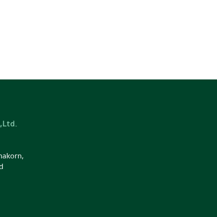
,Ltd.
nakorn,
d