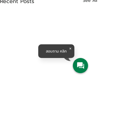
Recent Posts
See All
สอบถาม คลิก
Products & Solutions
All Product
Agriculture
Water System
Machine Tools