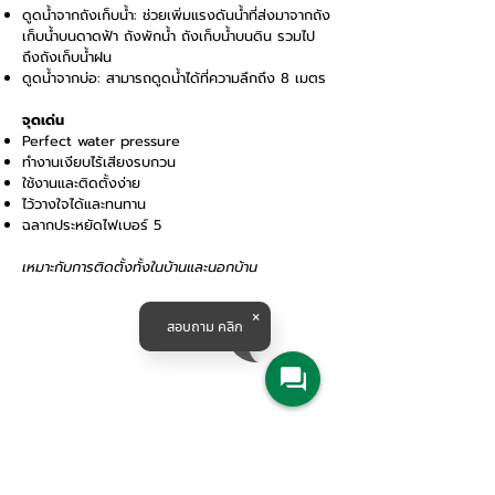
ดูดน้ำจากถังเก็บน้ำ: ช่วยเพิ่มแรงดันน้ำที่ส่งมาจากถัง
เก็บน้ำบนดาดฟ้า ถังพักน้ำ ถังเก็บน้ำบนดิน รวมไป
ถึงถังเก็บน้ำฝน
ดูดน้ำจากบ่อ: สามารถดูดน้ำได้ที่ความลึกถึง 8 เมตร
จุดเด่น
Perfect water pressure
ทำงานเงียบไร้เสียงรบกวน
ใช้งานและติดตั้งง่าย
ไว้วางใจได้และทนทาน
ฉลากประหยัดไฟเบอร์ 5
เหมาะกับการติดตั้งทั้งในบ้านและนอกบ้าน
สอบถาม คลิก