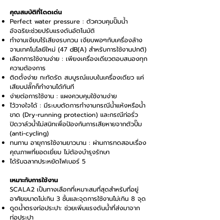
คุณสมบัติที่โดดเด่น
Perfect water pressure : ตัวควบคุมปั๊มน้ำ
อัจฉริยะช่วยปรับแรงดันอัตโนมัติ
ทำงานเงียบไร้เสียงรบกวน เงียบพอๆกับเครื่องล้าง
จานเทคโนโลยีใหม่ (47 dB(A) สำหรับการใช้งานปกติ)
เลือกการใช้งานง่าย : เพียงเครื่องเดียวตอบสนองทุก
ความต้องการ
ติดตั้งง่าย กะทัดรัด สมบูรณ์แบบในเครื่องเดียว แค่
เสียบปลั๊กก็ทำงานได้ทันที
ง่ายต่อการใช้งาน : แผงควบคุมใช้งานง่าย
ไว้วางใจได้ : มีระบบตัดการทำงานกรณีน้ำแห้งหรือน้ำ
ขาด (Dry-running protection) และกรณีท่อรั่ว
ปิดวาล์วน้ำไม่สนิทเพื่อป้องกันการเสียหายจากตัวปั๊ม
(anti-cycling)
ทนทาน อายุการใช้งานยาวนาน : ผ่านการทดสอบเรื่อง
คุณภาพที่ยอดเยี่ยม ไม่ต้องบำรุงรักษา
ได้รับฉลากประหยัดไฟเบอร์ 5
เหมาะกับการใช้งาน
SCALA2 เป็นทางเลือกที่เหมาะสมที่สุดสำหรับที่อยู่
อาศัยขนาดไม่เกิน 3 ชั้นและจุดการใช้งานไม่เกิน 8 จุด
ดูดน้ำตรงท่อประปา: ช่วยเพิ่มแรงดันน้ำที่ส่งมาจาก
ท่อประปา