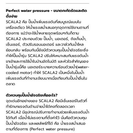
Perfect water pressure - ขนาดกะทัดรัดและติด
ตั้งง่าย
SCALA2 คือ ปั๊มน้ำเพิ่มแรงดันที่สมบูรณ์แบบใน
เครื่องเดียว ให้น้ำแรงสม่ำเสมอทุกจุดการใช้งานตามที่
ต้องการ แม้ว่าจะใช้น้ำหลายจุดพร้อมๆกันก็ตาม
SCALA2 ประกอบด้วย ปั๊มน้ำ, มอเตอร์, ถังเก็บน้ำ,
เซ็นเซอร์, ตัวปรับรอบมอเตอร์ และวาล์วกันน้ำไหล
ย้อนกลับ พร้อมกันนี้ยังมีตัวควบคุมปั๊มน้ำอัจฉริยะซึ่ง
ทำให้ปั๊มน้ำรุ่น SCALA2 ปรับให้เหมาะสมกับแรงดันน้ำ
ขาเข้าและการใช้น้ำในบ้านอัตโนมัติ และหัวใจสำคัญของ
ปั๊มน้ำรุ่นนี้คือ มอเตอร์ระบายความร้อนด้วยน้ำ(water-
cooled motor) ทำให้ SCALA2 เป็นหนึ่งในปั๊มน้ำ
เพิ่มแรงดันที่ทำงานเงียบมากเมื่อเทียบกับปั๊มน้ำอื่นใน
ตลาด
ตัวควบคุมปั๊มน้ำอัจฉริยะคืออะไร?
จุดเด่นอีกอย่างของ SCALA2 คือมีเซ็นเซอร์ในตัวที่
ทำรักษาแรงดันด้านจ่ายน้ำได้คงที่ตลอดเวลา
SCALA2 มีอุปกรณ์ปรับการทำงานช่วยเพิ่มแรงดันน้ำ
ได้ทันที เมื่อน้ำไม่แรงตามที่ตั้งค่าไว้ นั่นคือตัวควบคุม
ปั๊มน้ำอัจฉริยะ และผลลัพธ์ที่ได้ คือ น้ำแรงสม่ำเสมอ
ตามที่ต้องการ (Perfect water pressure)