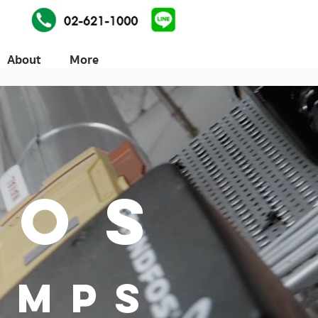
About
More
FOS
UMPS