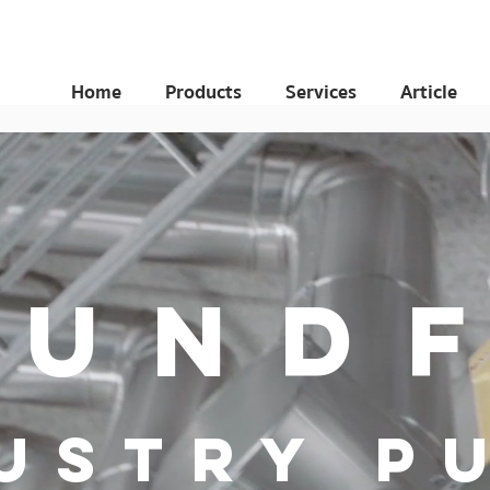
Home
Products
Services
Article
RUND
USTRY P