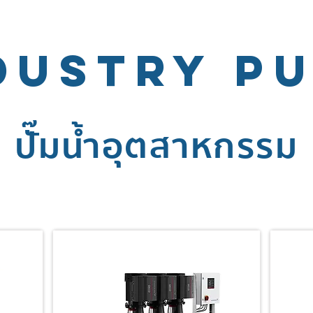
DUSTRY P
ปั๊มน้ำอุตสาหกรรม