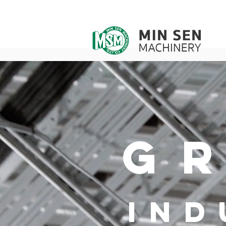
G
IND