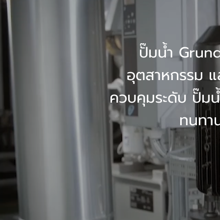
ปั๊มน้ำ Grun
อุตสาหกรรม และ
ควบคุมระดับ ปั๊มน
ทนทาน