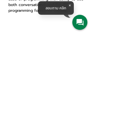
both conversational and EIA ISO
สอบถาม คลิก
programming format as standard
Products & Solutions
All Product
Agriculture
Water System
Machine Tools
Railway Solution