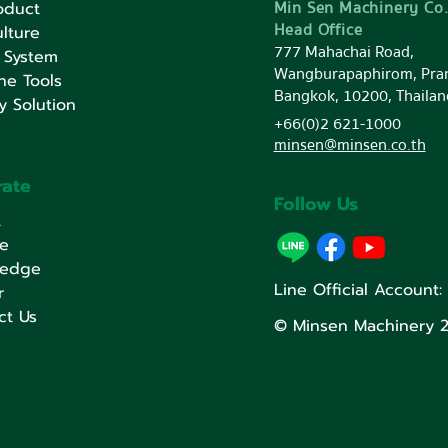
Min Sen Machinery Co.
oduct
Head Office
lture
777 Mahachai Road,
 System
Wangburapaphirom, Pra
ne Tools
Bangkok, 10200, Thailan
y Solution
+66(0)2 621-1000
minsen@minsen.co.th
rate
Follow Us
t
ce
ledge
Line Official Account
r
ct Us
© Minsen Machinery 