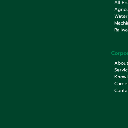
All Pr
Agricu
Water
Machi
Railwa
Corpo
Abou
Servi
Know
Caree
Conta