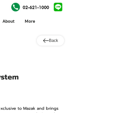
About
More
Back
ystem
xclusive to Mazak and brings