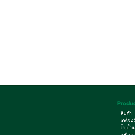
Produc
มินเซนแมชีนเนอรี่ฯ สานต่อ
มินเซนแมชีนเ
สินค้า
โครงการ “ส่งต่อความสุขสู่
การศึกษา “ส่
เครื่อ
เยาวชน”มอบเครื่องกรองน้ำ
เยาวชน”มอบเ
ปั๊มน้ำ
อุปกรณ์กีฬา แก่โรงเรียนใน
อุปกรณ์กีฬา 
เครื่อ