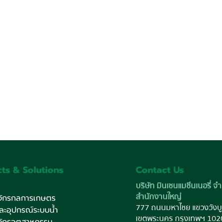
ts & Solutions
Contact Us
นอรี่ฯ สนับสนุน
มินเซนแมชีนเนอรี่ฯ ร่วมงาน “
บริษัท มินเซนแมชีนเนอรี่ จำ
งต่อความสุขสู่
โบต้าคุ้มค่า คุ้มทุน ควบคุมได้
สำนักงานใหญ่
งจักรกลการเกษตร
ครื่องกรองน้ำ
จัดแสดงสินค้า “สิงห์สยาม”
777 ถนนมหาไชย แขวงวังบู
และอุปกรณ์ระบบน้ำ
แก่โรงเรียนใน
สนับสนุนการใช้งานโดรน
เขตพระนคร กรุงเทพฯ 102
งจักรอุตสาหกรรม