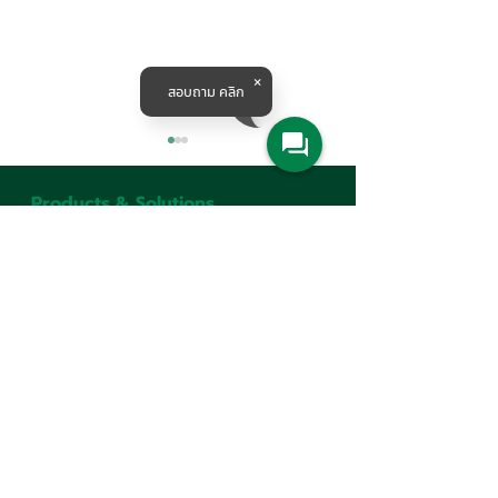
สอบถาม คลิก
Products & Solutions
สินค้า
เครื่องจักรกลการเกษตร
ปั๊มน้ำและอุปกรณ์ระบบน้ำ
เครื่องจักรอุตสาหกรรม
WinTool ซอฟแวร์บริหาร
เปิดตัวแล้วในไทย
อุตสาหกรรมระบบราง
การผลิตแบบครบวงจร
จัดแสดง เครื่อง
สำหรับโรงงานอุตสาหกรรม
แกนประสิทธิภาพ
Corporate
ยุคใหม่
รุ่น CMC700u ใ
รู้จักเรา
METALEX 2025
บริการ
ศูนย์ความรู้