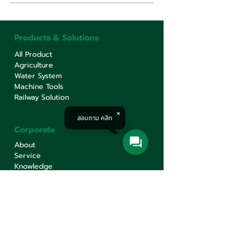
Products & Solutions
All Product
Agriculture
Water System
Machine Tools
Railway Solution
สอบถาม คลิก
Corporate
About
Service
Knowledge
Career
Contact Us
Contact Us