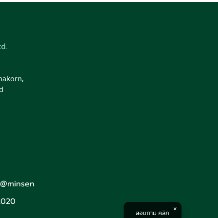
d.
nakorn,
d
: @minsen
2020
สอบถาม คลิก