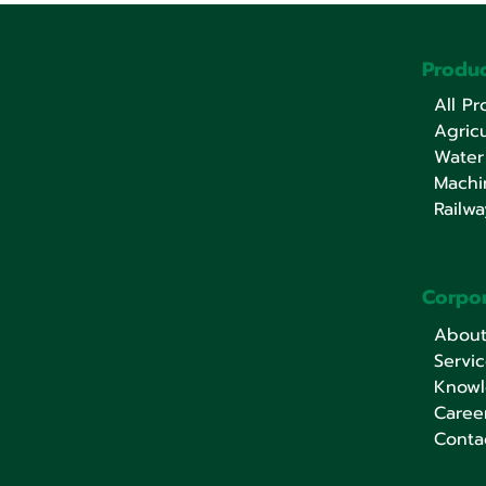
Produc
All Pr
Agricu
Water
Machi
Railwa
Corpo
Abou
Servi
Know
Caree
Conta