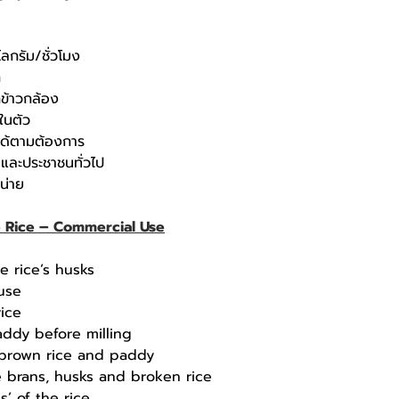
โลกรัม/ชั่วโมง
าก
กข้าวกล้อง
บในตัว
ได้ตามต้องการ
ชนและประชาชนทั่วไป
หน่าย
e Rice – Commercial Use
 rice’s husks
 use
rice
addy before milling
r brown rice and paddy
ce brans, husks and broken rice
s’ of the rice