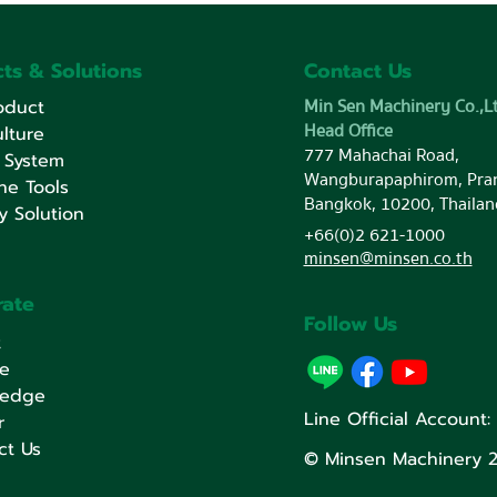
ts & Solutions
Contact Us
Min Sen Machinery Co.,Lt
oduct
Head Office
lture
777 Mahachai Road,
 System
Wangburapaphirom, Pra
ne Tools
Bangkok, 10200, Thailan
y Solution
+66(0)2 621-1000
minsen@minsen.co.th
rate
Follow Us
t
ce
ledge
Line Official Account
r
ct Us
© Minsen Machinery 