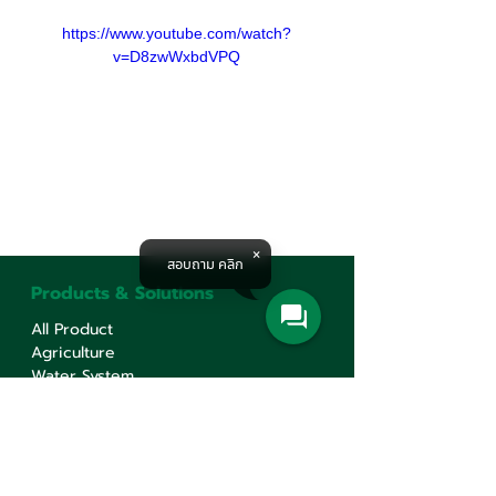
https://www.youtube.com/watch?
v=D8zwWxbdVPQ
สอบถาม คลิก
Products & Solutions
All Product
Agriculture
Water System
Machine Tools
Railway Solution
Corporate