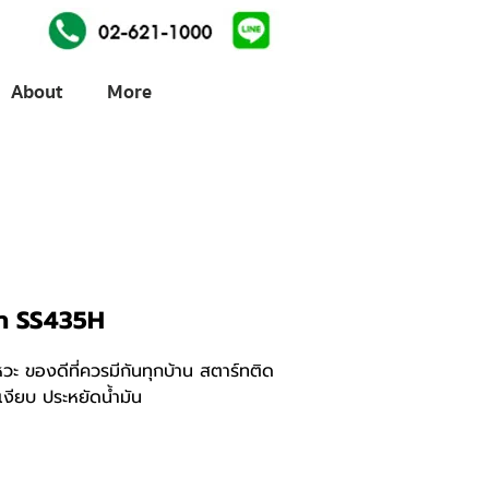
About
More
่า SS435H
วะ ของดีที่ควรมีกันทุกบ้าน สตาร์ทติด
งเงียบ ประหยัดน้ำมัน