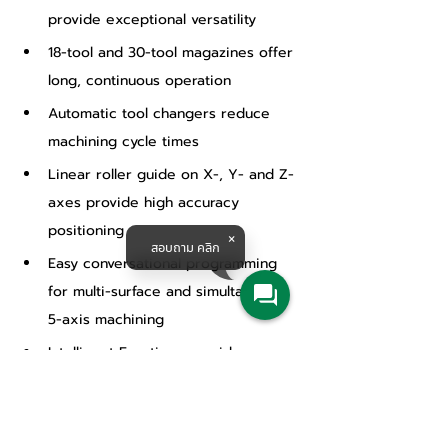
provide exceptional versatility
18-tool and 30-tool magazines offer 
long, continuous operation
Automatic tool changers reduce 
machining cycle times
Linear roller guide on X-, Y- and Z-
axes provide high accuracy 
positioning
สอบถาม คลิก
Easy conversational programming 
for multi-surface and simultaneous 
5-axis machining
Intelligent Functions provide ease 
of operation and optimum efficiency
Convenient operation when using 
an overhead crane