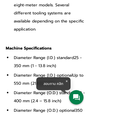
eight-meter models. Several 
different tooling systems are 
available depending on the specific 
application.
Machine Specifications
Diameter Range (I.D.) standard25 - 
350 mm (1 - 13.8 inch)
Diameter Range (I.D.) optionalUp to 
550 mm (21.654 inch)
สอบถาม คลิก
Diameter Range (O.D.) standard60 - 
400 mm (2.4 – 15.8 inch)
Diameter Range (O.D.) optional350 
- 600 mm (13.8 – 23.6 inch)
Spindle Motor 3 kW (4HP)