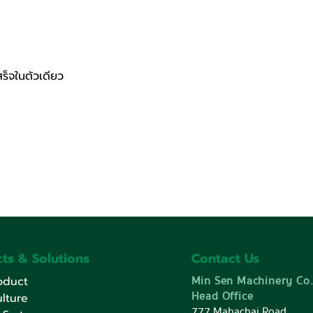
สร็จในตัวเดียว
ts & Solutions
Contact Us
Min Sen Machinery Co.
oduct
Head Office
lture
777 Mahachai Road,