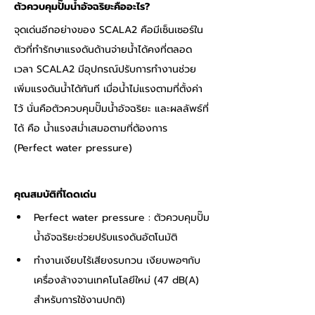
ตัวควบคุมปั๊มน้ำอัจฉริยะคืออะไร?
จุดเด่นอีกอย่างของ SCALA2 คือมีเซ็นเซอร์ใน
ตัวที่ทำรักษาแรงดันด้านจ่ายน้ำได้คงที่ตลอด
เวลา SCALA2 มีอุปกรณ์ปรับการทำงานช่วย
เพิ่มแรงดันน้ำได้ทันที เมื่อน้ำไม่แรงตามที่ตั้งค่า
ไว้ นั่นคือตัวควบคุมปั๊มน้ำอัจฉริยะ และผลลัพธ์ที่
ได้ คือ น้ำแรงสม่ำเสมอตามที่ต้องการ 
(Perfect water pressure)
คุณสมบัติที่โดดเด่น
Perfect water pressure : ตัวควบคุมปั๊ม
น้ำอัจฉริยะช่วยปรับแรงดันอัตโนมัติ
ทำงานเงียบไร้เสียงรบกวน เงียบพอๆกับ
เครื่องล้างจานเทคโนโลยีใหม่ (47 dB(A) 
สำหรับการใช้งานปกติ)