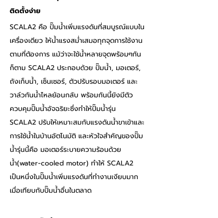
ติดตั้งง่าย
SCALA2 คือ ปั๊มน้ำเพิ่มแรงดันที่สมบูรณ์แบบใน
เครื่องเดียว ให้น้ำแรงสม่ำเสมอทุกจุดการใช้งาน
ตามที่ต้องการ แม้ว่าจะใช้น้ำหลายจุดพร้อมๆกัน
ก็ตาม SCALA2 ประกอบด้วย ปั๊มน้ำ, มอเตอร์, 
ถังเก็บน้ำ, เซ็นเซอร์, ตัวปรับรอบมอเตอร์ และ
วาล์วกันน้ำไหลย้อนกลับ พร้อมกันนี้ยังมีตัว
ควบคุมปั๊มน้ำอัจฉริยะซึ่งทำให้ปั๊มน้ำรุ่น 
SCALA2 ปรับให้เหมาะสมกับแรงดันน้ำขาเข้าและ
การใช้น้ำในบ้านอัตโนมัติ และหัวใจสำคัญของปั๊ม
น้ำรุ่นนี้คือ มอเตอร์ระบายความร้อนด้วย
น้ำ(water-cooled motor) ทำให้ SCALA2 
เป็นหนึ่งในปั๊มน้ำเพิ่มแรงดันที่ทำงานเงียบมาก
เมื่อเทียบกับปั๊มน้ำอื่นในตลาด