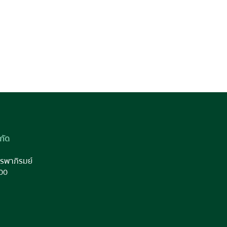
กัด
รพาภิรมย์
00