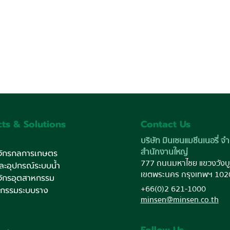
ts & Solutions
Contact Us
บริษัท มินเซนแมชีนเนอรี่ จำ
สำนักงานใหญ่
งจักรกลการเกษตร
777 ถนนมหาไชย แขวงวังบู
และอุปกรณ์ระบบน้ำ
เขตพระนคร กรุงเทพฯ 102
งจักรอุตสาหกรรม
+66(0)2 621-1000
หกรรมระบบราง
minsen@minsen.co.th