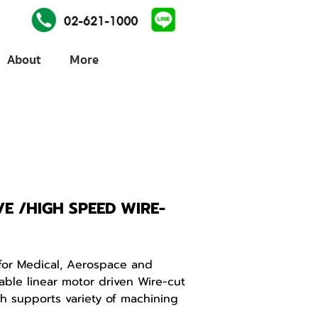
About
More
E /HIGH SPEED WIRE-
 for Medical, Aerospace and
iable linear motor driven Wire-cut
h supports variety of machining