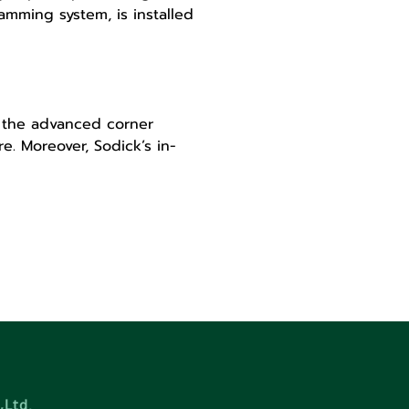
amming system, is installed 
 the advanced corner 
re. Moreover, Sodick’s in-
,Ltd.