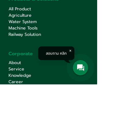
All Product
Agriculture
Water System
Machine Tools
Railway Solution
Corporate
สอบถาม คลิก
About
Service
Knowledge
Career
Contact Us
Contact Us
Min Sen Machinery Co.,Ltd.
Head Office
777 Mahachai Road, Wangburapaphirom,
Pranakorn, Bangkok, 10200, Thailand