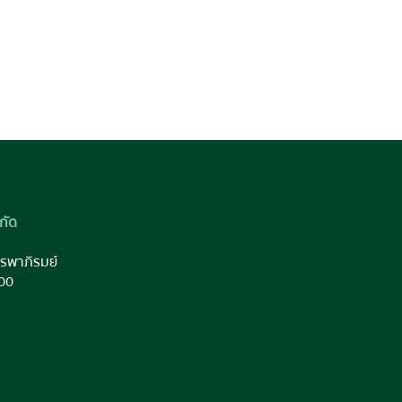
กัด
รพาภิรมย์
00