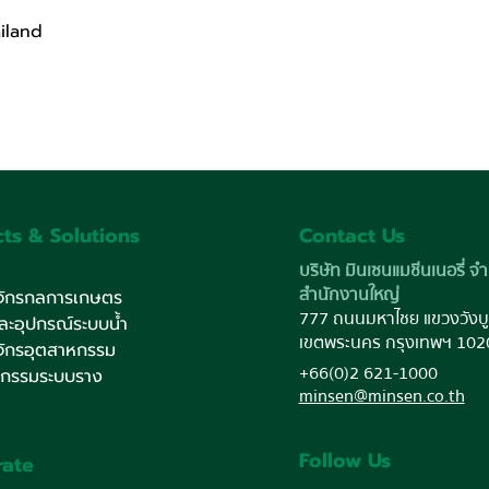
ailand
ts & Solutions
Contact Us
บริษัท มินเซนแมชีนเนอรี่ จำ
สำนักงานใหญ่
งจักรกลการเกษตร
777 ถนนมหาไชย แขวงวังบู
และอุปกรณ์ระบบน้ำ
เขตพระนคร กรุงเทพฯ 102
งจักรอุตสาหกรรม
+66(0)2 621-1000
หกรรมระบบราง
minsen@minsen.co.th
Follow Us
rate