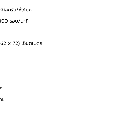
ิโลกรัม/ชั่วโมง 
,800 รอบ/นาที 
62 x 72) เซ็นติเมตร 
r
m.