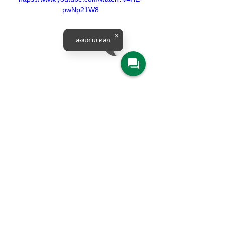
pwNp21W8
สอบถาม คลิก
Products & Solutions
All Product
Agriculture
Water System
Machine Tools
Railway Solution
Corporate
About