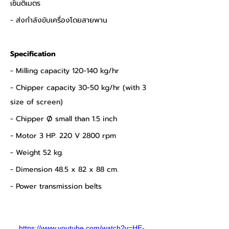
เซ็นติเมตร 
- ส่งกำลังขับเครื่องโดยสายพาน
Specification
- Milling capacity 120-140 kg/hr
- Chipper capacity 30-50 kg/hr (with 3 
size of screen)
- Chipper Ø small than 1.5 inch
- Motor 3 HP. 220 V 2800 rpm
- Weight 52 kg.
- Dimension 48.5 x 82 x 88 cm.
- Power transmission belts
https://www.youtube.com/watch?v=HE-