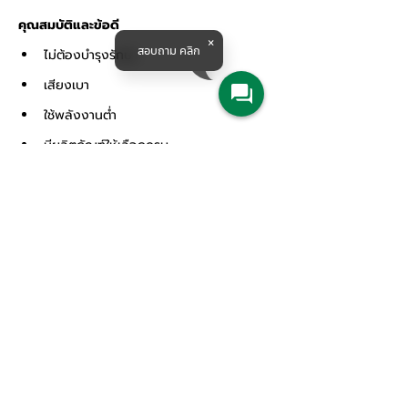
คุณสมบัติและข้อดี
สอบถาม คลิก
ไม่ต้องบำรุงรักษา
เสียงเบา
ใช้พลังงานต่ำ
มีผลิตภัณฑ์ให้เลือกครบ
ตัวเรือนปั๊มทำด้วยบรอนซ์ หรือสเตนเลสสตี
ลที่ทนต่อการกัดกร่อน
มีอุปกรณ์เสริมมากมาย
Products & Solutions
สินค้า
เครื่องจักรกลการเกษตร
ปั๊มน้ำและอุปกรณ์ระบบน้ำ
เครื่องจักรอุตสาหกรรม
อุตสาหกรรมระบบราง