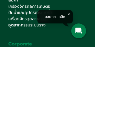
สินค้า
เครื่องจักรกลการเกษตร
ปั๊มน้ำและอุปกรณ์ระบบน้ำ
สอบถาม คลิก
เครื่องจักรอุตสาหกรรม
อุตสาหกรรมระบบราง
Corporate
รู้จักเรา
บริการ
ศูนย์ความรู้
ร่วมงานกับเรา
นโยบายคุ้มครองข้อมูลส่วนบุคคล
นโยบายต่อต้านทุจริต คอรัปชั่น
ติดต่อเรา
Contact Us
บริษัท มินเซนแมชีนเนอรี่ จำกัด
สำนักงานใหญ่
777 ถนนมหาไชย แขวงวังบูรพาภิรมย์