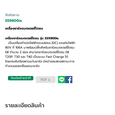
สิงห์สยาม
SS9800is
เครื่องชาร์จแบตเตอรี่โดรน
เครื่องชาร์จแบตเตอรี่โดรน รุ่น SS9800is
เป็นเครื่องกำเนิดไฟฟ้ากระแสตรง (DC) แรงดันไฟฟ้า
80V ที่ 106A มาพร้อมปลั๊กสำหรับชาร์จแบตเตอรี่โดรน
DJI จำนวน 2 ช่อง สามารถชาร์จแบตเตอรี่โดรน DJI
T20P, T30 และ T40 เป็นระบบ Fast Charge ได้
โดยตรงไม่ต้องผ่านแท่นชาร์จ มีหน้าจอแสดงสถานะการ
ทำงานของเครื่องขณะชาร์จ
ติดต่อเจ้าหน้าที่
PDF
รายละเอียดสินค้า