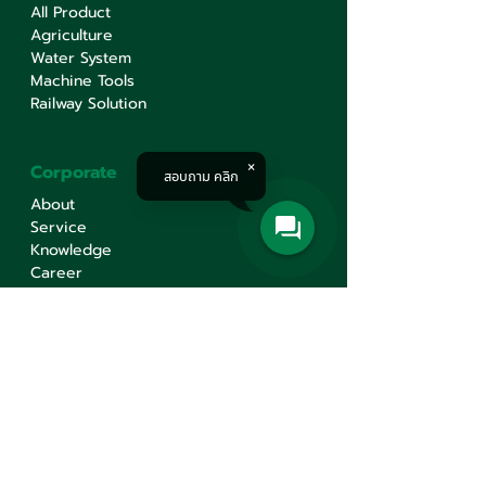
All Product
Agriculture
Water System
Machine Tools
Railway Solution
Corporate
สอบถาม คลิก
About
Service
Knowledge
Career
Contact Us
Contact Us
Min Sen Machinery Co.,Ltd.
Head Office
777 Mahachai Road, Wangburapaphirom,
Pranakorn, Bangkok, 10200, Thailand