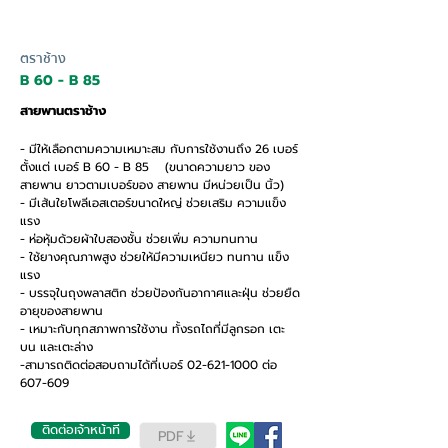
ตราช้าง
B 60 - B 85
สายพานตราช้าง
- มีให้เลือกตามความเหมาะสม กับการใช้งานถึง 26 เบอร์
ตั้งแต่ เบอร์ B 60 - B 85 (ขนาดความยาว ของ
สายพาน ยาวตามเบอร์ของ สายพาน มีหน่วยเป็น นิ้ว)
- มีเส้นใยโพลีเอสเตอร์ขนาดใหญ่ ช่วยเสริม ความแข็ง
แรง
- ห่อหุ้มด้วยผ้าใบสองชั้น ช่วยเพิ่ม ความทนทาน
- ใช้ยางคุณภาพสูง ช่วยให้มีความเหนียว ทนทาน แข็ง
แรง
- บรรจุในถุงพลาสติก ช่วยป้องกันอากาศและฝุ่น ช่วยยืด
อายุของสายพาน
- เหมาะกับทุกสภาพการใช้งาน ทั้งรถไถที่มีลูกรอก เตะ
บน และเตะล่าง
-สามารถติดต่อสอบถามได้ที่เบอร์
02-621-1000
ต่อ
607-609
ติดต่อเจ้าหน้าที่
PDF