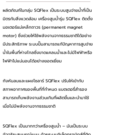
ผลิตภัณฑ์ในกลุ่ม SQFlex เป็นระบบสูบจ่ายน้ำที่เป็น
มิตรกับสิ่งแวดล้อม เครื่องสูบน้ำรุ่น SQFlex ติดตั้ง
มอเตอร์แม่เหล็กถาวร (permanent magnet 
motor) ซึ่งช่วยให้ใช้พลังงานจากธรรมชาติได้อย่าง
มีประสิทธิภาพ ระบบปั๊มสามารถแก้ปัญหาการสูบจ่าย
น้ำในพื้นที่ห่างไกลซึ่งขาดแคลนน้ำและไม่มีไฟฟ้าหรือ
ไฟฟ้าไม่แน่นอนได้อย่างยอดเยี่ยม
กังหันลมและแผงโซลาร์ SQFlex ปรับให้เข้ากับ
สภาพอากาศของพื้นที่ที่กำหนด แบตเตอรี่สำรอง
สามารถเก็บพลังงานส่วนเกินที่ผลิตขึ้นและนำมาใช้
เมื่อไม่มีพลังงานจากธรรมชาติ
SQFlex เป็นมากกว่าเครื่องสูบน้ำ – มันเป็นระบบ
อัจฉริยะสมบูรณ์แบบ ด้วยระบบอิเล็กทรอนิกส์ที่ติด