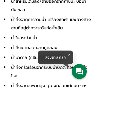
น้ำสำหรับเติมลง/ถ่ายออกจากภาชนะ บ่อน้ำ 
ถัง ฯลฯ
น้ำทิ้งจากการอาบน้ำ เครื่องซักผ้า และอ่างล้าง
จานที่อยู่ต่ำกว่าระดับท่อน้ำเสีย
น้ำในสระว่ายน้ำ
น้ำที่ระบายออกจากคูคลอง
น้ำบาดาล (ใช้ในการลดระดับน้ำ)
สอบถาม คลิก
น้ำทิ้งครัวเรือนจากระบบบำบัดตะกอนและเชื้อ
โรค
น้ำทิ้งจากสะพานสูง อุโมงค์ลอดใต้ถนน ฯลฯ
น้ำที่ระบายจากระบบฉีดล้างรถในอู่
จุดเด่น
การติดตั้งแบบง่าย