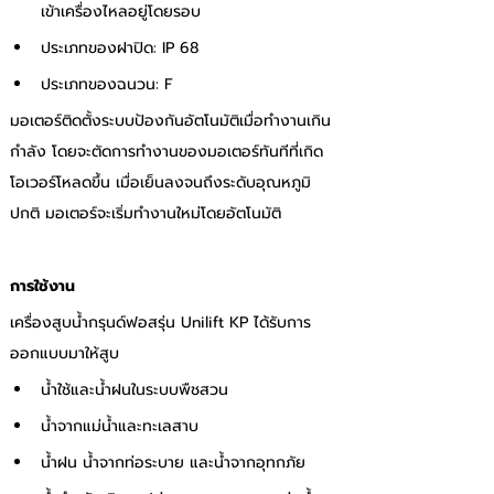
เข้าเครื่องไหลอยู่โดยรอบ 
ประเภทของฝาปิด: IP 68
ประเภทของฉนวน: F 
มอเตอร์ติดตั้งระบบป้องกันอัตโนมัติเมื่อทำงานเกิน
กำลัง โดยจะตัดการทำงานของมอเตอร์ทันทีที่เกิด
โอเวอร์โหลดขึ้น เมื่อเย็นลงจนถึงระดับอุณหภูมิ
ปกติ มอเตอร์จะเริ่มทำงานใหม่โดยอัตโนมัติ
การใช้งาน
เครื่องสูบน้ำกรุนด์ฟอสรุ่น Unilift KP ได้รับการ
ออกแบบมาให้สูบ
น้ำใช้และน้ำฝนในระบบพืชสวน
น้ำจากแม่น้ำและทะเลสาบ
น้ำฝน น้ำจากท่อระบาย และน้ำจากอุทกภัย