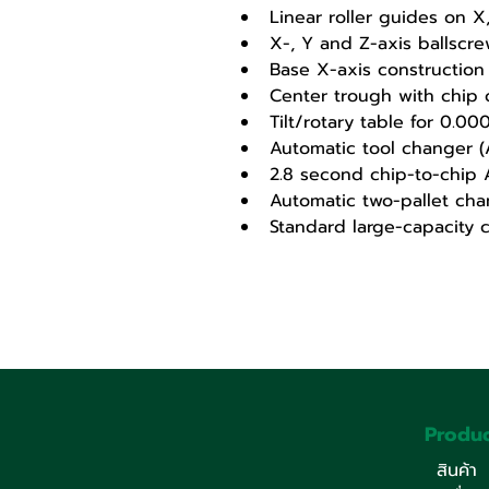
Linear roller guides on 
X-, Y and Z-axis ballscre
Base X-axis construction
Center trough with chip c
Tilt/rotary table for 0.0
Automatic tool changer (
2.8 second chip-to-chip 
Automatic two-pallet chan
Standard large-capacity 
Produc
สินค้า