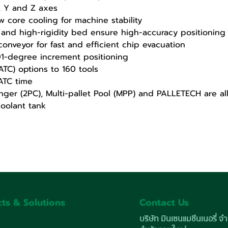
X, Y and Z axes
w core cooling for machine stability
 and high-rigidity bed ensure high-accuracy positioning
onveyor for fast and efficient chip evacuation
001-degree increment positioning
ATC) options to 160 tools
ATC time
ger (2PC), Multi-pallet Pool (MPP) and PALLETECH are all
coolant tank
ts & Solutions
Contact Us
บริษัท มินเซนแมชีนเนอรี่ จำ