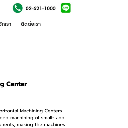
้จักเรา
ติดต่อเรา
ng Center
orizontal Machining Centers
peed machining of small- and
nents, making the machines