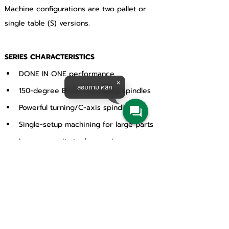
Machine configurations are two pallet or 
single table (S) versions.
SERIES CHARACTERISTICS
DONE IN ONE performance
สอบถาม คลิก
150-degree B-axis tilt milling spindles
Powerful turning/C-axis spindles
Single-setup machining for large parts
Large capacity tool magazine
Products & Solutions
All Product
Agriculture
Water System
Machine Tools