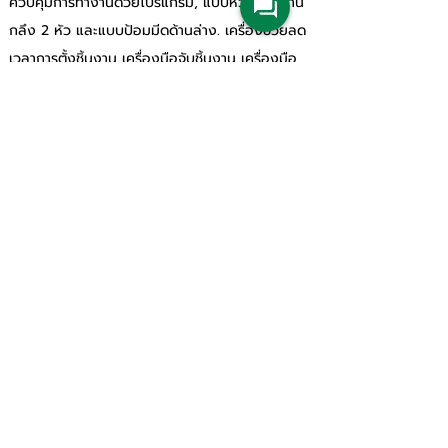
ควบคุมการทำงานด้วยโปรแกรม, แบบหัวจับชิ้นงาน
กลึง 2 หัว และแบบป้อมมีดด้านล่าง. เครื่องช่วยลด
เวลาการตั้งชิ้นงาน เครื่องมือจับชิ้นงาน เครื่องมือ
และเวลาที่ไม่ตัดเฉือนชิ้นงาน. เครื่องจักกรได้
ออกแบบตามหลักสรีรศาสตร์ บานกระจกหน้าต่างดู
การทำงานขนาดใหญ่, แผงควบคุมการทำงานที่ปรับ
ระดับได้, ตำแหน่งใสเครื่องมือด้านหน้าเครื่อง และ
ง่ายต่อการตั้งค่าชิ้นงาน สะดวกต่อการนำชิ้นงาน
เข้า-ออก กว่า 30 ปีที Mazak ใช้นวัคถกรรมของ
ระบบอัตโนมัติสำหรับรองรับการป้อนเพลางานขนาด
ยาวหรือระบบป้อนชิ้นงานแบบอัตโนมัติด้วยชุด 
GANTRY LOADER กับเครื่องรุ่น INTEGREX i-
series
Products & Solutions
All Product