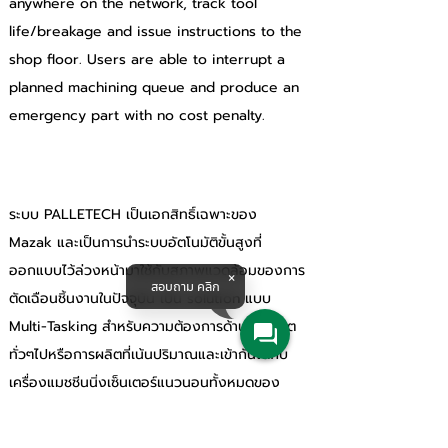
anywhere on the network, track tool 
life/breakage and issue instructions to the 
shop floor. Users are able to interrupt a 
planned machining queue and produce an 
emergency part with no cost penalty.
ระบบ PALLETECH เป็นเอกสิทธิ์เฉพาะของ 
Mazak และเป็นการนำระบบอัตโนมัติขั้นสูงที่
ออกแบบไว้ล่วงหน้ามาใช้กับสภาพแวดล้อมของการ
สอบถาม คลิก
ตัดเฉือนชิ้นงานในปัจจุบัน เป็น solution แบบ 
Multi-Tasking สำหรับความต้องการด้านการผลิต
ทั่วๆไปหรือการผลิตที่เน้นปริมาณและเข้ากันได้กับ
เครื่องแมชชีนนิ่งเซ็นเตอร์แนวนอนทั้งหมดของ 
Mazak และแมชชีนนิ่งเซ็นเตอร์แบบ 5 แกนแนวตั้ง
และ 5 แกนส่วนใหญ่ของ Mazak ด้วยเหมือนกัน