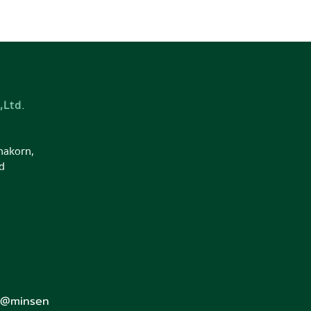
,Ltd.
nakorn,
d
: @minsen