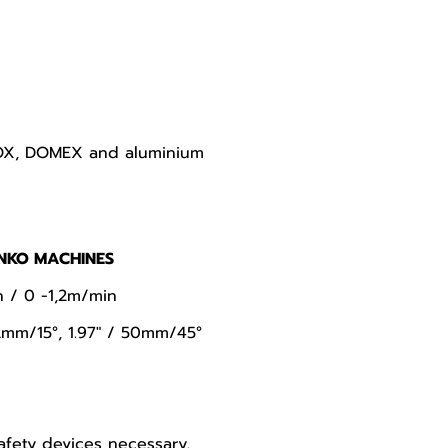
RDOX, DOMEX and aluminium 
 NKO MACHINES
n / 0 -1,2m/min
62mm/15°, 1.97" / 50mm/45°
safety devices necessary.