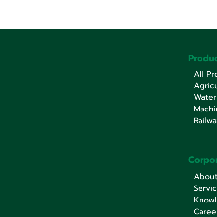
Produc
All Pr
Agricu
Water
Machi
Railwa
Corpo
Abou
Servi
Know
Caree