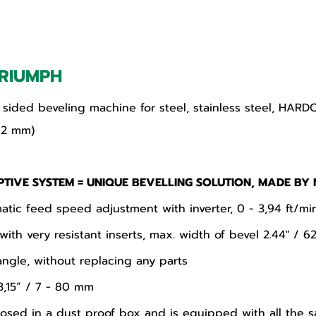
TRIUMPH
e sided beveling machine for steel, stainless steel, HA
 62 mm)
APTIVE SYSTEM = UNIQUE BEVELLING SOLUTION, MADE BY
atic feed speed adjustment with inverter, 0 - 3,94 ft/mi
ith very resistant inserts, max. width of bevel 2.44" / 
 angle, without replacing any parts
 3,15” / 7 - 80 mm
nclosed in a dust proof box and is equipped with all the 