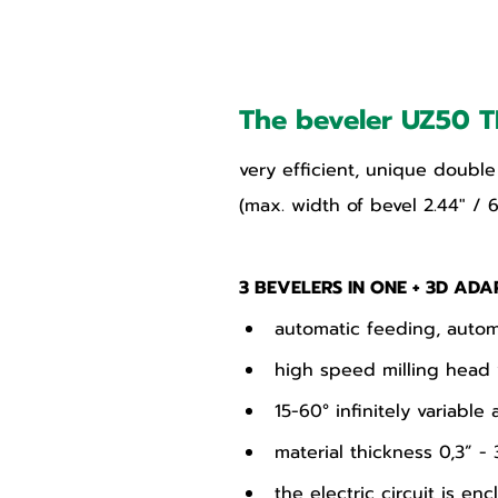
The beveler UZ50 
very efficient, unique doubl
(max. width of bevel 2.44″ /
3 BEVELERS IN ONE + 3D AD
automatic feeding, autom
high speed milling head w
15-60° infinitely variable
material thickness 0,3” -
the electric circuit is e