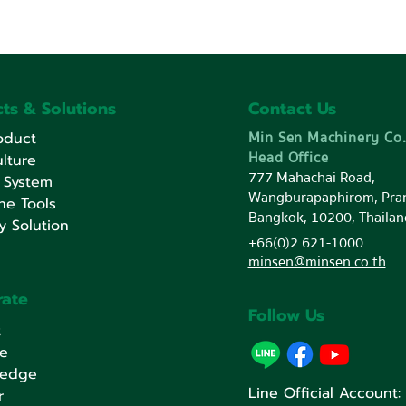
ts & Solutions
Contact Us
Min Sen Machinery Co.
oduct
Head Office
lture
777 Mahachai Road,
 System
Wangburapaphirom, Pra
ne Tools
Bangkok, 10200, Thailan
y Solution
+66(0)2 621-1000
minsen@minsen.co.th
rate
Follow Us
t
ce
ledge
Line Official Account
r