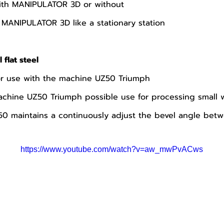
 with MANIPULATOR 3D or without
e MANIPULATOR 3D like a stationary station
flat steel
or use with the machine UZ50 Triumph
achine UZ50 Triumph possible use for processing small 
0 maintains a continuously adjust the bevel angle betw
https://www.youtube.com/watch?v=aw_mwPvACws