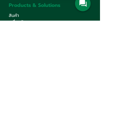
Products & Solutions
สินค้า
เครื่องจักรกลการเกษตร
ปั๊มน้ำและอุปกรณ์ระบบน้ำ
เครื่องจักรอุตสาหกรรม
อุตสาหกรรมระบบราง
Corporate
รู้จักเรา
บริการ
ศูนย์ความรู้
ร่วมงานกับเรา
นโยบายคุ้มครองข้อมูลส่วนบุคคล
นโยบายต่อต้านทุจริต คอรัปชั่น
ติดต่อเรา
Contact Us
บริษัท มินเซนแมชีนเนอรี่ จำกัด