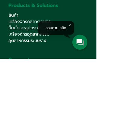
Products & Solutions
สินค้า
เครื่องจักรกลการเกษตร
ปั๊มน้ำและอุปกรณ์ระบบน้ำ
สอบถาม คลิก
เครื่องจักรอุตสาหกรรม
อุตสาหกรรมระบบราง
Corporate
รู้จักเรา
บริการ
ศูนย์ความรู้
ร่วมงานกับเรา
นโยบายคุ้มครองข้อมูลส่วนบุคคล
นโยบายต่อต้านทุจริต คอรัปชั่น
ติดต่อเรา
Contact Us
บริษัท มินเซนแมชีนเนอรี่ จำกัด