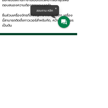
ออกแบบสถานีทำงานเป็นไปได้เหมาะสมที่สุดเพื่อ
ตอบสนองความต้องการของลูกค้า
สอบถาม คลิก
ชิ้นส่วนเครื่องจักรที่สำคัญทำจากเหล็กสีเทา เครื่อง
นี้สามารถติดตั้งทาวเวอร์สำหรับกัด, คว้านลึก, เจียร
เป็นต้น 
Products & Solutions
All Product
Agriculture
Water System
Machine Tools
Railway Solution
Corporate
About
Service
Knowledge
Career