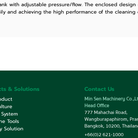
nk with adjustable pressure/flow. The enclosed design 
ily and achieving the high performance of the cleaning c
ts & Solutions
Contact Us
Min Sen Machinery Co.,Lt
oduct
Head Office
lture
777 Mahachai Road,
 System
Wangburapaphirom, Pra
ne Tools
Bangkok, 10200, Thailan
y Solution
+66(0)2 621-1000