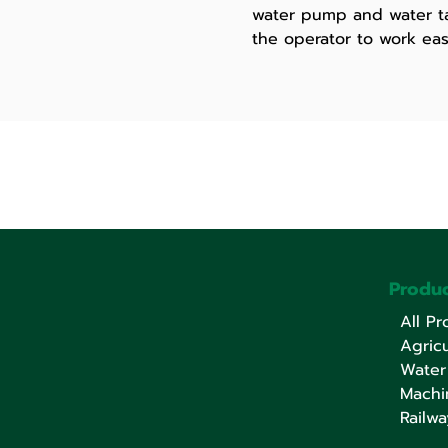
water pump and water ta
the operator to work eas
Produc
All Pr
Agricu
Water
Machi
Railwa