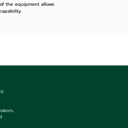
of the equipment allows
apability.
d.
nakorn,
d