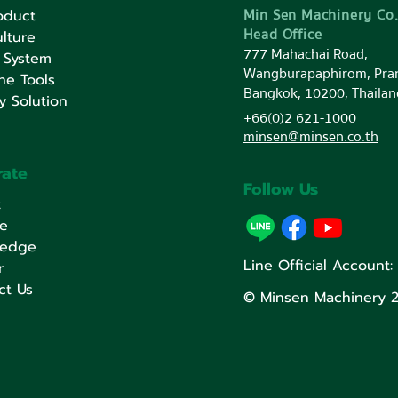
Min Sen Machinery Co.
oduct
Head Office
lture
777 Mahachai Road,
 System
Wangburapaphirom, Pra
ne Tools
Bangkok, 10200, Thailan
y Solution
+66(0)2 621-1000
minsen@minsen.co.th
rate
Follow Us
t
ce
ledge
Line Official Account
r
ct Us
© Minsen Machinery 