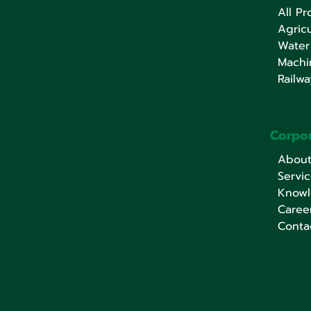
All Pr
Agricu
Water
Machi
Railwa
Corpo
Abou
Servi
Know
Caree
Conta