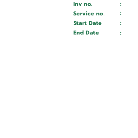
Inv no.
:
Wait 
Integrex i-200H ST 850 u
:
Service no.
Wait 
356206
Start Date
:
Wait 
Wait ...
End Date
:
Wait 