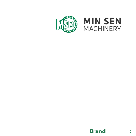
Customer ID
Customer Name
Brand
: