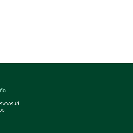
กัด
รพาภิรมย์
00