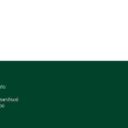
กัด
รพาภิรมย์
00