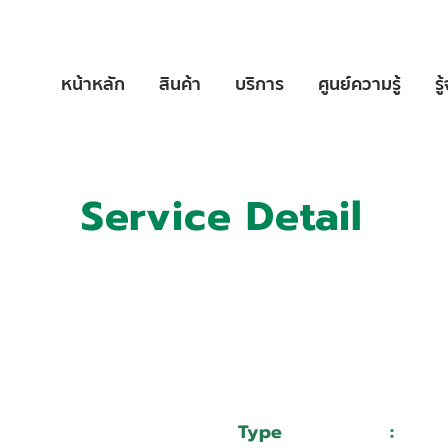
หน้าหลัก
สินค้า
บริการ
ศูนย์ความรู้
รู
Service Detail
:
11010363
:
บริษัท ซี.เค.อี.แอนด์ เอส จำกัด
Type
:
Serv
bodor