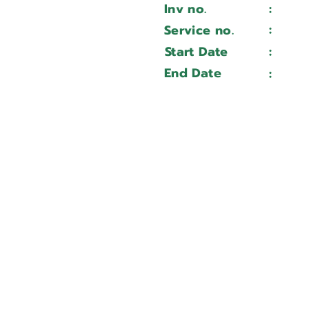
Inv no.
:
Wait 
A6T 60 GB
:
Service no.
Wait 
6500018845
Start Date
:
Wait 
Wait ...
End Date
:
Wait 