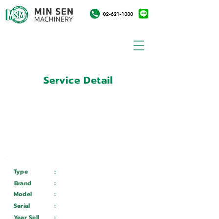
Service Detail
:
Customer ID
11033328
Customer Name
:
บริษัท อาปิโก อมตะ จำกัด
Type
:
Services
Brand
:
Mazak
Model
:
HCN-5000 L
Serial
:
324580
Year Sell
:
Wait ...