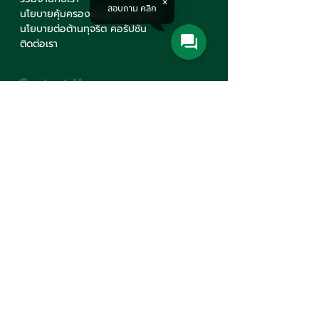
สอบถาม คลิก
นโยบายคุ้มครองข้อมูลส่วนบุคคล
นโยบายต่อต้านทุจริต คอรัปชั่น
ติดต่อเรา
Contact Us
บริษัท มินเซนแมชีนเนอรี่ จำกัด
สำนักงานใหญ่
777 ถนนมหาไชย แขวงวังบูรพาภิรมย์
เขตพระนคร กรุงเทพฯ 10200
+66(0)2 621-1000
minsen@minsen.co.th
Follow Us
Line Official Account:
@minsen