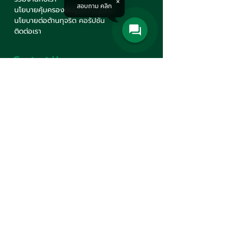
สอบถาม คลิก
นโยบายคุ้มครองข้อมูลส่วนบุคคล
นโยบายต่อต้านทุจริต คอรัปชั่น
ติดต่อเรา
Contact Us
บริษัท มินเซนแมชีนเนอรี่ จำกัด
สำนักงานใหญ่
777 ถนนมหาไชย แขวงวังบูรพาภิรมย์
เขตพระนคร กรุงเทพฯ 10200
+66(0)2 621-1000
minsen@minsen.co.th
Follow Us
Line Official Account:
@minsen