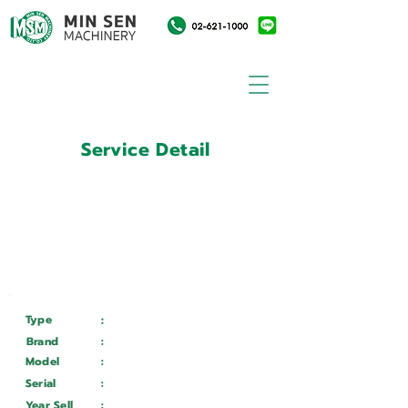
Service Detail
:
Customer ID
11004511
Customer Name
:
การไฟฟ้าฝ่ายผลิตแห่ง
ประเทศไทย
Type
:
Services
Brand
:
Skoda
Model
:
Sr5
Serial
:
Ob24936
Year Sell
:
Wait ...