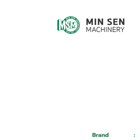
Customer ID
Customer Name
Brand
: