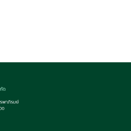
กัด
รพาภิรมย์
00