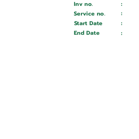
Inv no.
:
Wait 
HCN 5000-L
:
Service no.
Wait 
313309
Start Date
:
Wait 
Wait ...
End Date
:
Wait 