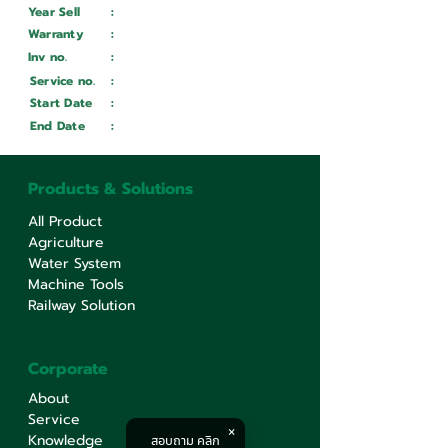
Year Sell
:
Wait ...
Warranty
:
Inv no.
:
Wait ...
Service no.
:
Wait ...
Start Date
:
Wait ...
End Date
:
Wait ...
Products & Solutions
All Product
Agriculture
Water System
Machine Tools
Railway Solution
Corporate
About
Service
Knowledge
สอบถาม คลิก