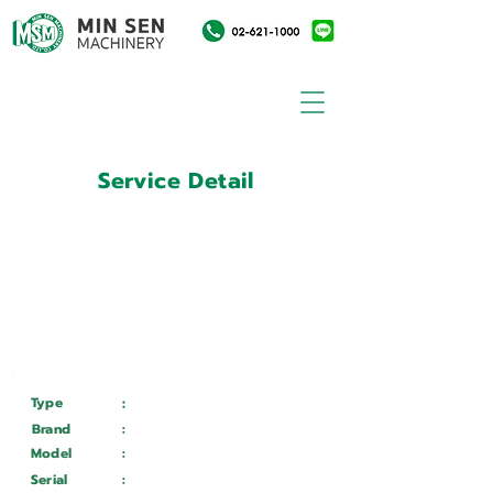
Service Detail
:
Customer ID
11025267
Customer Name
:
บริษัท โอเอ็มเอส ออยล์ฟิลด์ เซ
อร์วิสซิล(ประเทศไทย)
จำกัด(ชลบุรี)
Type
:
Services
Brand
:
Mazak
Model
:
QTS 350
Serial
:
253301