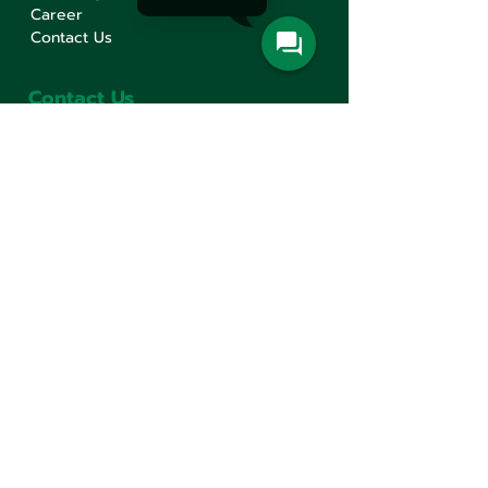
Career
Contact Us
Contact Us
Min Sen Machinery Co.,Ltd.
Head Office
777 Mahachai Road, Wangburapaphirom,
Pranakorn, Bangkok, 10200, Thailand
+66(0)2 621-1000
minsen@minsen.co.th
Follow Us
Line Official Account:
@minsen
© Minsen Machinery