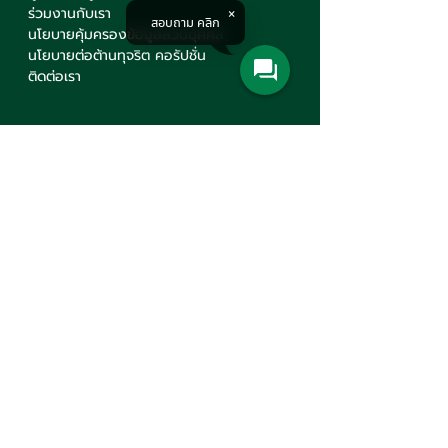
ร่วมงานกับเรา
สอบถาม คลิก
นโยบายคุ้มครองข้อมูลส่วนบุคคล
นโยบายต่อต้านทุจริต คอรัปชั่น
ติดต่อเรา
Contact Us
บริษัท มินเซนแมชีนเนอรี่ จำกัด
สำนักงานใหญ่
777 ถนนมหาไชย แขวงวังบูรพาภิรมย์
เขตพระนคร กรุงเทพฯ 10200
+66(0)2 621-1000
minsen@minsen.co.th
Follow Us
Line Official Account:
@minsen