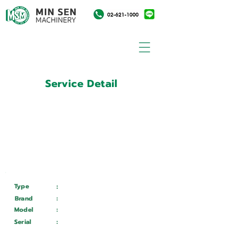
Service Detail
:
Customer ID
11023909
Customer Name
:
บริษัท โอเอ็มเอส ออยล์ฟิลด์ เซ
อร์วิสซิล(ประเทศไทย)
จำกัด(สงขลา)
Type
:
Services
Brand
:
Mazak
Model
:
POWER_MASTER_N
Serial
:
266404