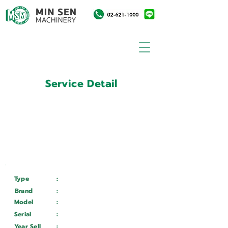
Service Detail
:
Customer ID
11015414
Customer Name
:
บริษัท เอ.ซี.เอ. เครื่องมือ
อุตสาหกรรม จำกัด
Type
:
Services
Brand
:
Mazak
Model
:
QTN 150 2
Serial
:
221504
Year Sell
:
Wait ...