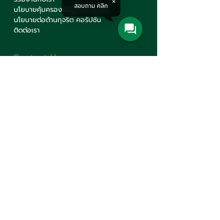
สอบถาม คลิก
นโยบายคุ้มครองข้อมูลส่วนบุคคล
นโยบายต่อต้านทุจริต คอรัปชั่น
ติดต่อเรา
Contact Us
บริษัท มินเซนแมชีนเนอรี่ จำกัด
สำนักงานใหญ่
777 ถนนมหาไชย แขวงวังบูรพาภิรมย์
เขตพระนคร กรุงเทพฯ 10200
+66(0)2 621-1000
minsen@minsen.co.th
Follow Us
Line Official Account:
@minsen