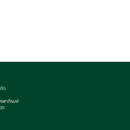
กัด
รพาภิรมย์
00