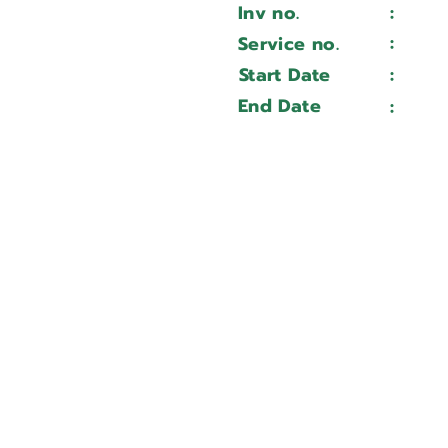
Inv no.
:
Wait 
QTN 150 II
:
Service no.
Wait 
221504
Start Date
:
Wait 
Wait ...
End Date
:
Wait 