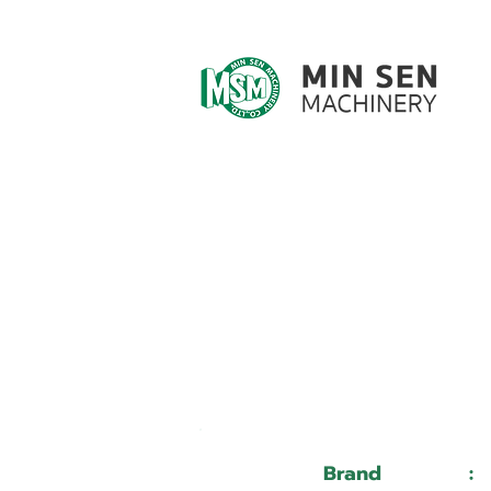
Customer ID
Customer Name
Brand
: