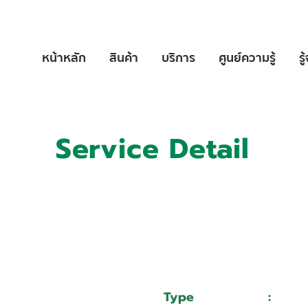
หน้าหลัก
สินค้า
บริการ
ศูนย์ความรู้
รู
Service Detail
:
11015414
:
บริษัท เอ.ซี.เอ. เครื่องมืออุตสาหกรรม จำกัด
Type
:
Serv
Mazak