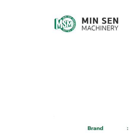
Customer ID
Customer Name
Brand
: