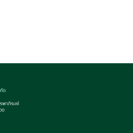
กัด
รพาภิรมย์
00