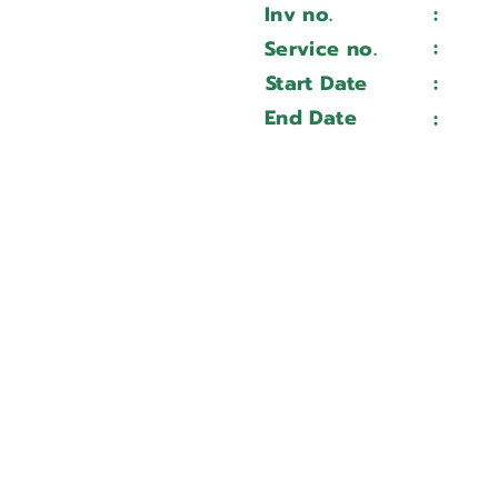
Inv no.
:
Wait 
VCN 430A
:
Service no.
Wait 
306162
Start Date
:
Wait 
Wait ...
End Date
:
Wait 