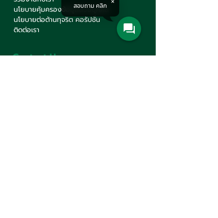
สอบถาม คลิก
นโยบายคุ้มครองข้อมูลส่วนบุคคล
นโยบายต่อต้านทุจริต คอรัปชั่น
ติดต่อเรา
Contact Us
บริษัท มินเซนแมชีนเนอรี่ จำกัด
สำนักงานใหญ่
777 ถนนมหาไชย แขวงวังบูรพาภิรมย์
เขตพระนคร กรุงเทพฯ 10200
+66(0)2 621-1000
minsen@minsen.co.th
Follow Us
Line Official Account:
@minsen