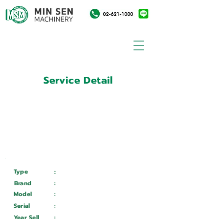
Service Detail
:
Customer ID
11013167
Customer Name
:
บริษัท ซี.พี.อุตสาหกรรมบรรจุ
ภัณฑ์ จำกัด
Type
:
Services
Brand
:
TOS HOSTIVAR
Model
:
UB50/1000 CNC
Serial
:
H
214 04 004
Year Sell
:
Wait ...