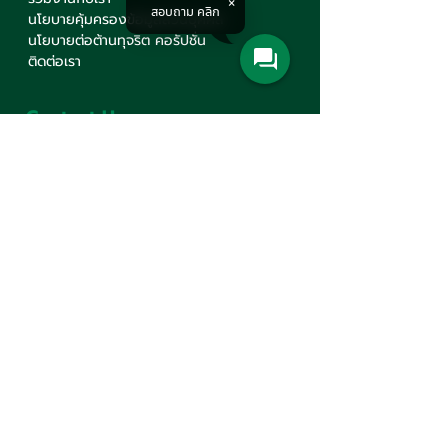
สอบถาม คลิก
นโยบายคุ้มครองข้อมูลส่วนบุคคล
นโยบายต่อต้านทุจริต คอรัปชั่น
ติดต่อเรา
Contact Us
บริษัท มินเซนแมชีนเนอรี่ จำกัด
สำนักงานใหญ่
777 ถนนมหาไชย แขวงวังบูรพาภิรมย์
เขตพระนคร กรุงเทพฯ 10200
+66(0)2 621-1000
minsen@minsen.co.th
Follow Us
Line Official Account:
@minsen