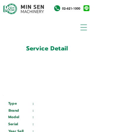
Service Detail
:
Customer ID
11010882
Customer Name
:
บริษัท เอส.ไฟว์เอนจิเนียริ่ง
จำกัด
Type
:
Services
Brand
:
SUPERTEC
Model
:
G25 A-35 CNC
Serial
:
GS 11010
Year Sell
:
Wait ...